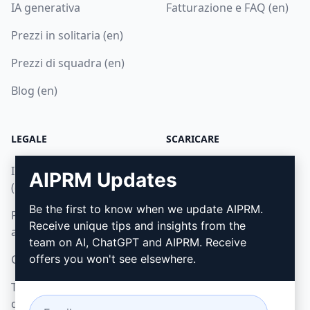
IA generativa
Fatturazione e FAQ (en)
Prezzi in solitaria (en)
Prezzi di squadra (en)
Blog (en)
LEGALE
SCARICARE
Informativa sulla privacy
Come installare
AIPRM Updates
(en)
Google Chrome (en)
Be the first to know when we update AIPRM.
Politica di utilizzo
Microsoft Edge (en)
Receive unique tips and insights from the
accettabile (en)
team on AI, ChatGPT and AIPRM. Receive
Condizioni di utilizzo (en)
offers you won't see elsewhere.
Termini dell'estensione
del browser (en)