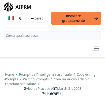
AIPRM
Installare
Accesso
gratuitamente
Open
Home
/
Prompt dell’intelligenza artificiale
/
Copywriting
Prompts
/
Writing Prompts
/
Crea un nuovo articolo
correlato alla salute
/
Health Practice AI
March 31, 2023
396
0
195