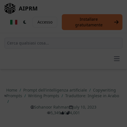
AIPRM
Installare
Accesso
gratuitamente
Open
Home
/
Prompt dell’intelligenza artificiale
/
Copywriting
Prompts
/
Writing Prompts
/
Traduttore: Inglese in Arabo
/
Sohanoor Rahman
July 10, 2023
5,349
0
4,001