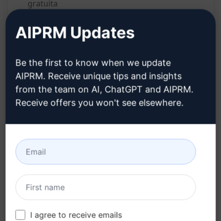
gratuita
Convertitore rapido di testo dall'inglese
AIPRM Updates
all'arabo
Fornisce traduzioni precise e di qualità
Be the first to know when we update
Vantaggi:
AIPRM. Receive unique tips and insights
from the team on AI, ChatGPT and AIPRM.
Accesso a traduzioni accurate e affidabili
Receive offers you won't see elsewhere.
Risparmio di tempo grazie alla traduzione
istantanea
Servizio gratuito per tradurre contenuti
dall'inglese all'arabo
Prova su Claude
Prova su ChatGPT
I agree to receive emails