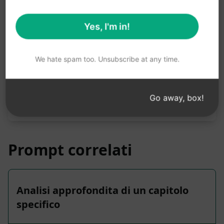
Statistiche del prompt
5,349
0
4,001
Yes, I'm in!
Nota bene: la descrizione precedente non è stata
We hate spam too. Unsubscribe at any time.
verificata per verificarne l'accuratezza. Per una
migliore comprensione di ciò che verrà generato,
si consiglia di installare gratuitamente AIPRM e di
Go away, box!
provare il prompt.
Prompt correlati
Analisi approfondita di un capitolo
specifico