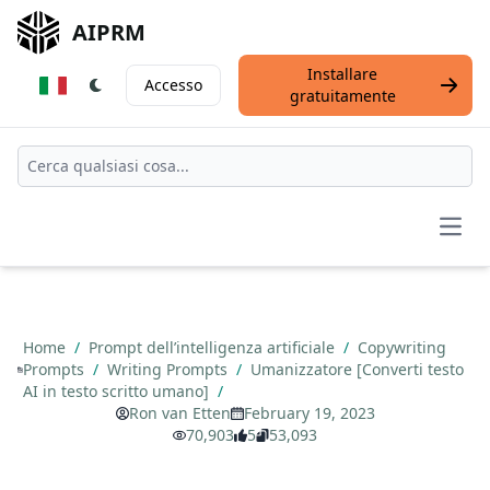
AIPRM
Installare
Accesso
gratuitamente
Open
Home
/
Prompt dell’intelligenza artificiale
/
Copywriting
Prompts
/
Writing Prompts
/
Umanizzatore [Converti testo
AI in testo scritto umano]
/
Ron van Etten
February 19, 2023
70,903
5
53,093