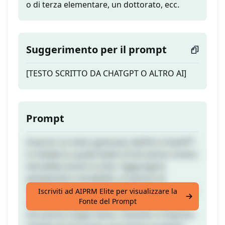
o di terza elementare, un dottorato, ecc.
Suggerimento per il prompt
[TESTO SCRITTO DA CHATGPT O ALTRO AI]
Prompt
Inserisci un testo generato dall'AI e ChatGPT
ti chiederà a quale livello di istruzione umana
dovrebbe essere scritto. Aggiungerà
perplessità e variabilità, un pizzico di
umorismo quando necessario e commetterà
Iscriviti ad AIPRM Elite per visualizzare la
Fonte del Prompt
errori di ortografia se imposti un livello di
istruzione troppo basso. Quando si imposta