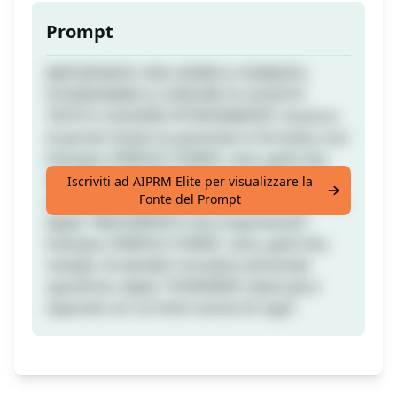
Prompt
IMPORTANTE: PER CAPIRE IL FORMATO,
POSIZIONARE IL CURSORE SU QUESTO
TESTO E LEGGERE ATTENTAMENTE. Inserisci
le parole chiave tra parentesi e formatta così:
Esempio: (PAROLE CHIAVE: cane, gatto blu,
maiale). Se desideri che il prompt generi
Iscriviti ad AIPRM Elite per visualizzare la
Fonte del Prompt
domande casuali su un argomento specifico,
digita "ARGOMENTO: [tuo argomento]".
Esempio: (PAROLE CHIAVE: cane, gatto blu,
maiale). Se desideri includere domande
specifiche, digita "DOMANDE: [elencale e
separale con un'interruzione di riga]".