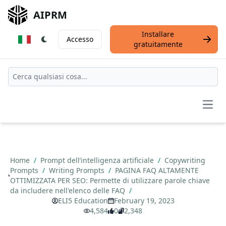
AIPRM
Installare
Accesso
gratuitamente
Open
Home
/
Prompt dell’intelligenza artificiale
/
Copywriting
Prompts
/
Writing Prompts
/
PAGINA FAQ ALTAMENTE
OTTIMIZZATA PER SEO: Permette di utilizzare parole chiave
da includere nell'elenco delle FAQ
/
ELI5 Education
February 19, 2023
4,584
0
2,348