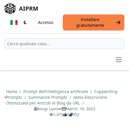
AIPRM
Installare
Accesso
gratuitamente
Open
Home
/
Prompt dell’intelligenza artificiale
/
Copywriting
Prompts
/
Summarize Prompts
/
Meta-Descrizione
Ottimizzata per Articoli di Blog da URL
/
Anup Luintel
March 19, 2023
1,479
0
952