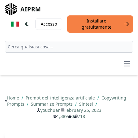
AIPRM
Installare
Accesso
gratuitamente
Open
Home
/
Prompt dell’intelligenza artificiale
/
Copywriting
Prompts
/
Summarize Prompts
/
Sintesi
/
youchuan
February 25, 2023
1,389
0
718