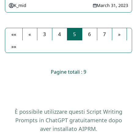
K_mid
March 31, 2023
««
«
3
4
5
6
7
»
»»
Pagine totali : 9
È possibile utilizzare questi Script Writing
Prompts in ChatGPT gratuitamente dopo
aver installato AIPRM.