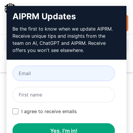
AIPRM
AIPRM Updates
Installare
Accesso
gratuitamente
Be the first to know when we update AIPRM.
Receive unique tips and insights from the
team on AI, ChatGPT and AIPRM. Receive
offers you won't see elsewhere.
Open
Utilizzare questi Script Writing Prompts in
I agree to receive emails
ChatGPT gratuitamente dopo aver installato
AIPRM.
Yes, I'm in!