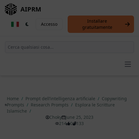
AIPRM
Installare
Accesso
gratuitamente
Open
Home
/
Prompt dell’intelligenza artificiale
/
Copywriting
Prompts
/
Research Prompts
/
Esplora le Scritture
Islamiche
/
Choky
June 25, 2023
214
0
133