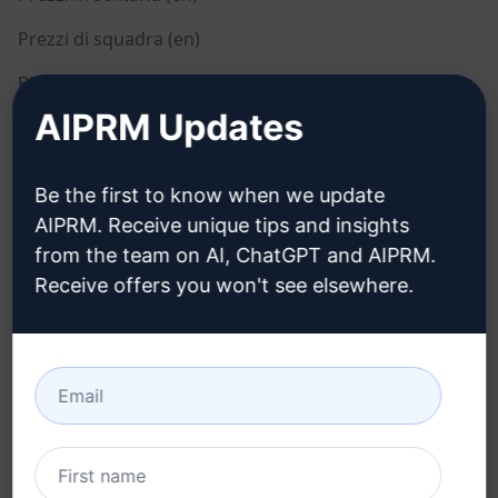
Prezzi di squadra (en)
Blog (en)
AIPRM Updates
LEGALE
SCARICARE
Be the first to know when we update
Informativa sulla privacy
Come installare
AIPRM. Receive unique tips and insights
(en)
from the team on AI, ChatGPT and AIPRM.
Google Chrome (en)
Politica di utilizzo
Receive offers you won't see elsewhere.
Microsoft Edge (en)
accettabile (en)
Condizioni di utilizzo (en)
Termini dell'estensione
del browser (en)
Termini di fatturazione
(en)