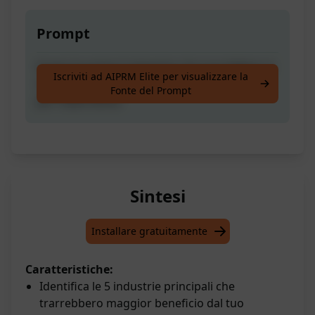
Prompt
Scopri le prime 5 industrie che trarrebbero il
Iscriviti ad AIPRM Elite per visualizzare la
maggior beneficio dal tuo servizio, ordinate
Fonte del Prompt
per importanza.
Sintesi
Installare gratuitamente
Caratteristiche:
Identifica le 5 industrie principali che
trarrebbero maggior beneficio dal tuo