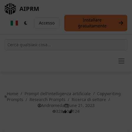
AIPRM
Installare
Accesso
gratuitamente
Open
Home
/
Prompt dell’intelligenza artificiale
/
Copywriting
Prompts
/
Research Prompts
/
Ricerca di settore
/
Andromeda
June 21, 2023
328
0
124