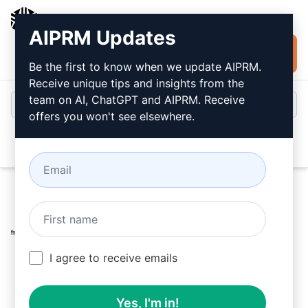
AIPRM
AIPRM Updates
Installare
Accesso
gratuitamente
Be the first to know when we update AIPRM.
Receive unique tips and insights from the
team on AI, ChatGPT and AIPRM. Receive
offers you won't see elsewhere.
Open
Home
/
Prompt dell’intelligenza artificiale
/
Copywriting
Prompts
/
Research Prompts
/
Migliore Definizione Breve
/
I agree to receive emails
Quincy the Prompt Wizard
April 20, 2023
555
0
353
Yes, I'm in!