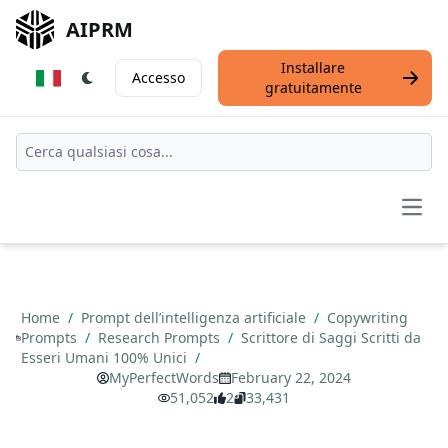
AIPRM
Installare
Accesso
gratuitamente
Open
Home
/
Prompt dell’intelligenza artificiale
/
Copywriting
Prompts
/
Research Prompts
/
Scrittore di Saggi Scritti da
Esseri Umani 100% Unici
/
MyPerfectWords
February 22, 2024
51,052
2
33,431