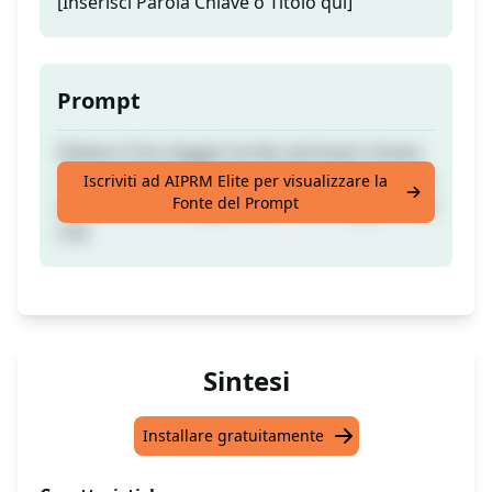
[Inserisci Parola Chiave o Titolo qui]
Prompt
Ottieni il Tuo Saggio Scritto da Esseri Umani
| Senza Plagio | Articolo Ottimizzato a Lungo
Iscriviti ad AIPRM Elite per visualizzare la
Fonte del Prompt
con Struttura Adeguata [Versione Aggiornata
2.0]
Sintesi
Installare gratuitamente