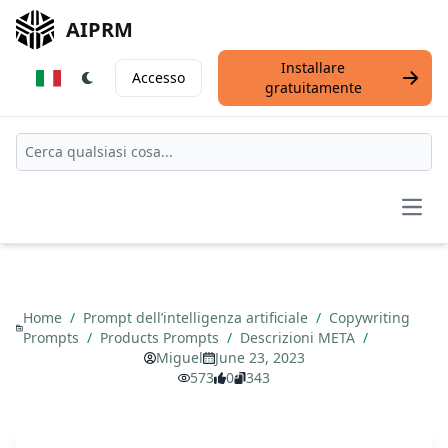
AIPRM
Installare
Accesso
gratuitamente
Open
Home
/
Prompt dell’intelligenza artificiale
/
Copywriting
Prompts
/
Products Prompts
/
Descrizioni META
/
Miguel
June 23, 2023
573
0
343