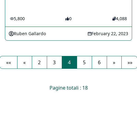
5,800
0
4,088
Ruben Gallardo
February 22, 2023
««
«
2
3
4
5
6
»
»»
Pagine totali : 18