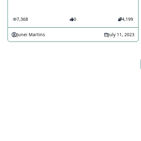
7,368
0
4,199
Junei Martins
July 11, 2023