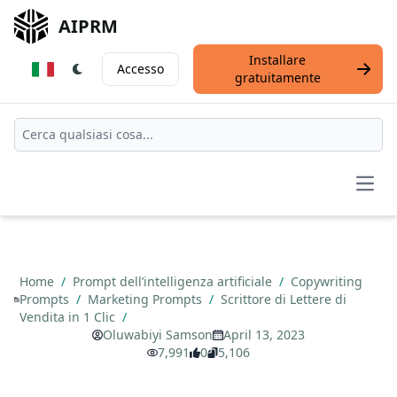
AIPRM
Installare
Accesso
gratuitamente
Open
Home
/
Prompt dell’intelligenza artificiale
/
Copywriting
Prompts
/
Marketing Prompts
/
Scrittore di Lettere di
Vendita in 1 Clic
/
Oluwabiyi Samson
April 13, 2023
7,991
0
5,106