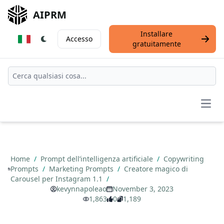
AIPRM
Installare
Accesso
gratuitamente
Open
Home
/
Prompt dell’intelligenza artificiale
/
Copywriting
Prompts
/
Marketing Prompts
/
Creatore magico di
Carousel per Instagram 1.1
/
kevynnapoleao
November 3, 2023
1,863
0
1,189