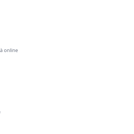
tà online
e