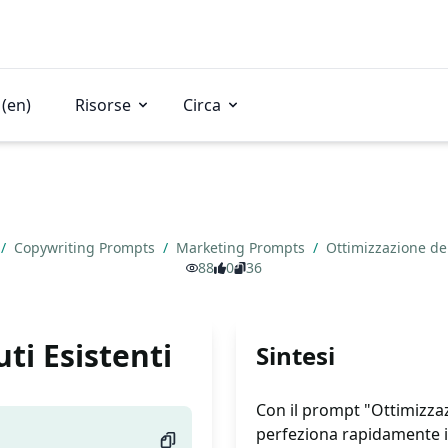
(en)
Risorse
Circa
/
Copywriting Prompts
/
Marketing Prompts
/
Ottimizzazione de
88
0
36
ti Esistenti
Sintesi
Con il prompt "Ottimizza
perfeziona rapidamente il