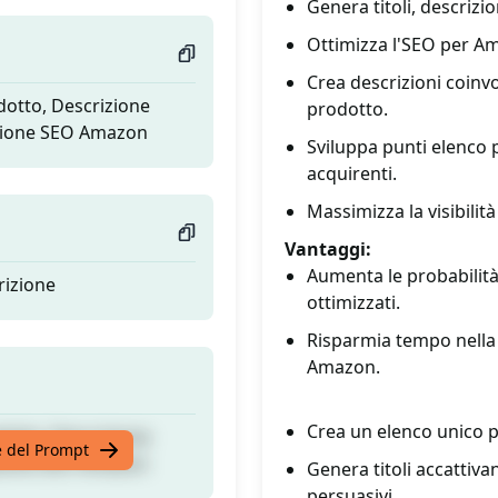
Genera titoli, descrizi
Ottimizza l'SEO per Ama
Crea descrizioni coinvo
dotto, Descrizione
prodotto.
azione SEO Amazon
Sviluppa punti elenco p
acquirenti.
Massimizza la visibili
Vantaggi:
Aumenta le probabilità
rizione
ottimizzati.
Risparmia tempo nella c
Amazon.
Crea un elenco unico p
dotto, Descrizione
te del Prompt
azione SEO Amazon
Genera titoli accattivan
persuasivi.