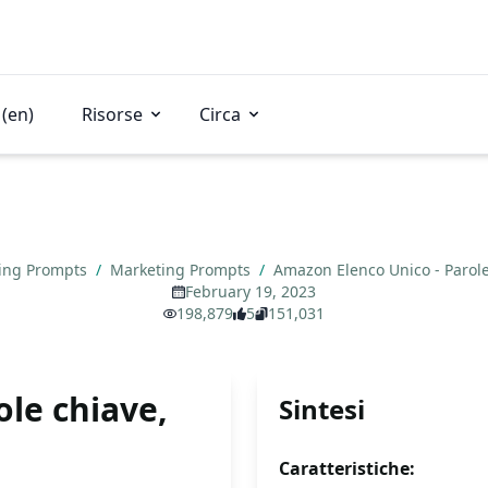
(en)
Risorse
Circa
ing Prompts
/
Marketing Prompts
/
Amazon Elenco Unico - Parole 
February 19, 2023
198,879
5
151,031
le chiave,
Sintesi
Caratteristiche: