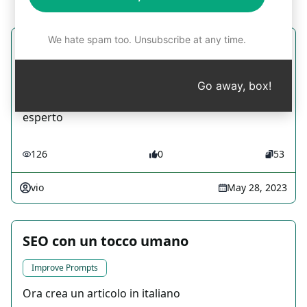
We hate spam too. Unsubscribe at any time.
Esperto di lingue
Improve Prompts
Go away, box!
Migliora le tue abilità linguistiche con l'aiuto di un
esperto
126
0
53
vio
May 28, 2023
SEO con un tocco umano
Improve Prompts
Ora crea un articolo in italiano