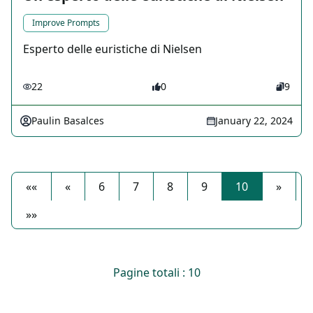
Improve Prompts
Esperto delle euristiche di Nielsen
22
0
9
Paulin Basalces
January 22, 2024
««
«
6
7
8
9
10
»
»»
Pagine totali : 10