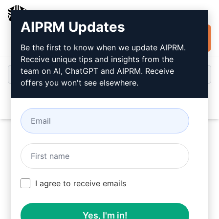
AIPRM
AIPRM Updates
Installare
Accesso
gratuitamente
Be the first to know when we update AIPRM.
Receive unique tips and insights from the
team on AI, ChatGPT and AIPRM. Receive
offers you won't see elsewhere.
Open
Utilizzare questi Improve Prompts in ChatGPT
I agree to receive emails
gratuitamente dopo aver installato AIPRM.
Yes, I'm in!