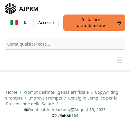
AIPRM
Installare
Accesso
gratuitamente
Open
Home
/
Prompt dell’intelligenza artificiale
/
Copywriting
Prompts
/
Improve Prompts
/
Consiglio Semplice per la
Prevenzione della Salute
/
Ginahealthiereachday
August 15, 2023
279
0
164