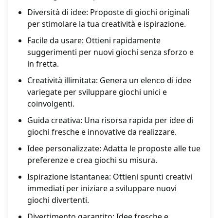
Diversità di idee: Proposte di giochi originali
per stimolare la tua creatività e ispirazione.
Facile da usare: Ottieni rapidamente
suggerimenti per nuovi giochi senza sforzo e
in fretta.
Creatività illimitata: Genera un elenco di idee
variegate per sviluppare giochi unici e
coinvolgenti.
Guida creativa: Una risorsa rapida per idee di
giochi fresche e innovative da realizzare.
Idee personalizzate: Adatta le proposte alle tue
preferenze e crea giochi su misura.
Ispirazione istantanea: Ottieni spunti creativi
immediati per iniziare a sviluppare nuovi
giochi divertenti.
Divertimento garantito: Idee fresche e