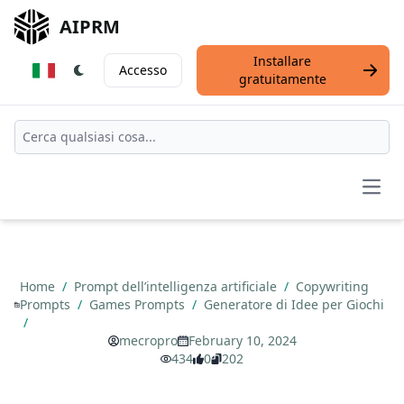
AIPRM
Installare
Accesso
gratuitamente
Open
Home
/
Prompt dell’intelligenza artificiale
/
Copywriting
Prompts
/
Games Prompts
/
Generatore di Idee per Giochi
/
mecropro
February 10, 2024
434
0
202