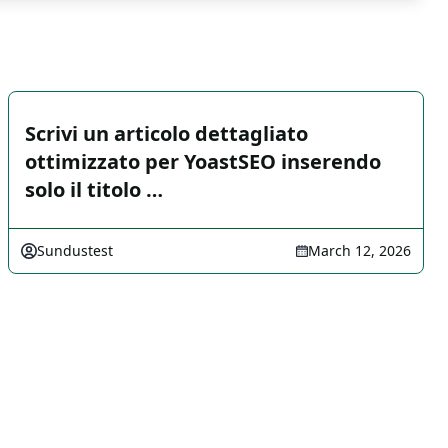
Scrivi un articolo dettagliato
ottimizzato per YoastSEO inserendo
solo il titolo …
Sundustest
March 12, 2026