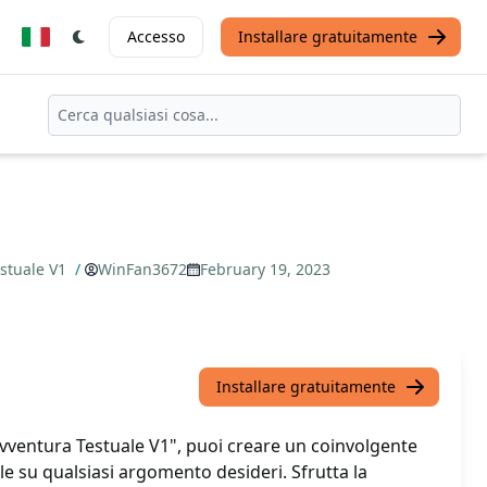
Accesso
Installare gratuitamente
estuale V1
/
WinFan3672
February 19, 2023
Installare gratuitamente
vventura Testuale V1", puoi creare un coinvolgente
le su qualsiasi argomento desideri. Sfrutta la