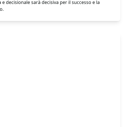
a e decisionale sarà decisiva per il successo e la
o.