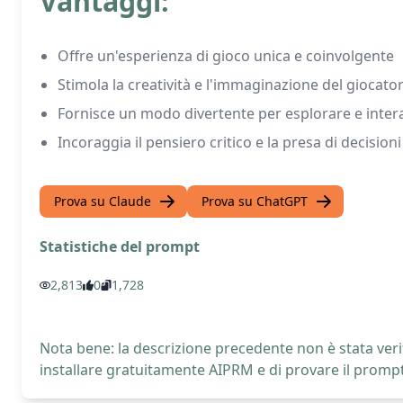
Vantaggi:
Offre un'esperienza di gioco unica e coinvolgente
Stimola la creatività e l'immaginazione del giocato
Fornisce un modo divertente per esplorare e intera
Incoraggia il pensiero critico e la presa di decisioni
Prova su Claude
Prova su ChatGPT
Statistiche del prompt
2,813
0
1,728
Nota bene: la descrizione precedente non è stata verif
installare gratuitamente AIPRM e di provare il prompt