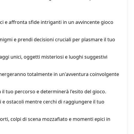
i e affronta sfide intriganti in un avvincente gioco
enigmi e prendi decisioni cruciali per plasmare il tuo
ggi unici, oggetti misteriosi e luoghi suggestivi
immergeranno totalmente in un'avventura coinvolgente
 il tuo percorso e determinerà l'esito del gioco.
ti e ostacoli mentre cerchi di raggiungere il tuo
rti, colpi di scena mozzafiato e momenti epici in