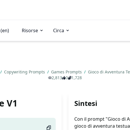
(en)
Risorse
Circa
/
Copywriting Prompts
/
Games Prompts
/
Gioco di Avventura T
2,813
0
1,728
e V1
Sintesi
Con il prompt "Gioco di A
gioco di avventura testua