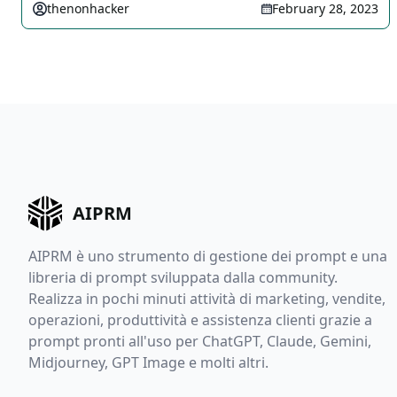
thenonhacker
February 28, 2023
AIPRM
AIPRM è uno strumento di gestione dei prompt e una
libreria di prompt sviluppata dalla community.
Realizza in pochi minuti attività di marketing, vendite,
operazioni, produttività e assistenza clienti grazie a
prompt pronti all'uso per ChatGPT, Claude, Gemini,
Midjourney, GPT Image e molti altri.