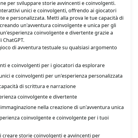
ne per sviluppare storie avvincenti e coinvolgenti.
nterattivi unici e coinvolgenti, offrendo ai giocatori
e e personalizzata. Metti alla prova le tue capacità di
, creando un'avventura coinvolgente e unica per gli
 un'esperienza coinvolgente e divertente grazie a
i ChatGPT.
ioco di avventura testuale su qualsiasi argomento
nti e coinvolgenti per i giocatori da esplorare
 unici e coinvolgenti per un'esperienza personalizzata
 capacità di scrittura e narrazione
perienza coinvolgente e divertente
 l'immaginazione nella creazione di un'avventura unica
sperienza coinvolgente e coinvolgente per i tuoi
i creare storie coinvolgenti e avvincenti per