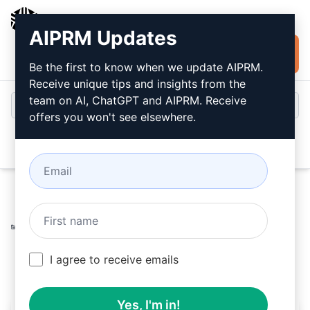
AIPRM
AIPRM Updates
Installare
Accesso
gratuitamente
Be the first to know when we update AIPRM.
Receive unique tips and insights from the
team on AI, ChatGPT and AIPRM. Receive
offers you won't see elsewhere.
Open
Home
/
Prompt dell’intelligenza artificiale
/
Copywriting
Prompts
/
Accounting Prompts
/
Creatore di link Art 1
/
Dave
August 4, 2023
I agree to receive emails
42
0
13
Yes, I'm in!