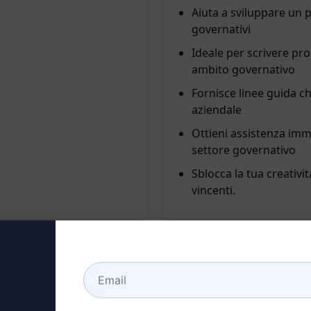
Aiuta a sviluppare un 
governativi
Ideale per scrivere pr
ambito governativo
Fornisce linee guida ch
aziendale
Ottieni assistenza imme
settore governativo
Sblocca la tua creativi
vincenti.