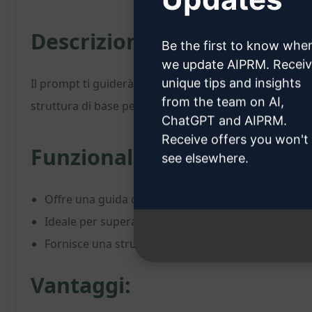
Descrizione del Prompt:
Be the first to know whe
we update AIPRM. Recei
unique tips and insights
Il prompt ti guiderà nel processo di scrittura di un p
from the team on AI,
struttura di base per aiutarti a sviluppare un piano de
ChatGPT and AIPRM.
Receive offers you won't
Funzionalità Principali:
see elsewhere.
Offre una guida dettagliata per la stesura di un pi
Ideale per superare blocchi mentali o momenti di in
Fornisce una struttura chiara e ben definita per il 
Vantaggi: