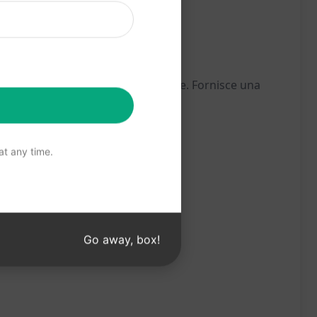
situazione di stallo o blocco mentale. Fornisce una
t any time.
Go away, box!