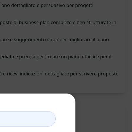
piano dettagliato e persuasivo per progetti
oposte di business plan complete e ben strutturate in
iare e suggerimenti mirati per migliorare il piano
diata e precisa per creare un piano efficace per il
tà e ricevi indicazioni dettagliate per scrivere proposte