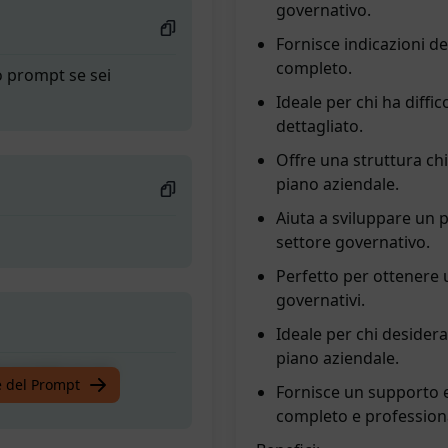
governativo.
Fornisce indicazioni de
completo.
o prompt se sei
Ideale per chi ha diffi
dettagliato.
Offre una struttura ch
piano aziendale.
Aiuta a sviluppare un p
settore governativo.
Perfetto per ottenere 
governativi.
Ideale per chi desidera
piano aziendale.
o prompt se sei
te del Prompt
Fornisce un supporto e
completo e profession