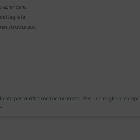
o aziendale.
ettagliata.
ben strutturato.
icata per verificarne l'accuratezza. Per una migliore compre
.