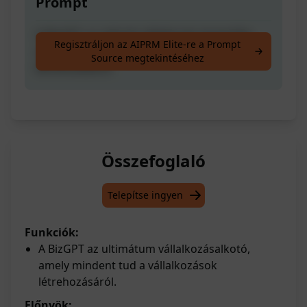
Prompt
A BizGPT, az ultimát vállalkozás teremtője,
Regisztráljon az AIPRM Elite-re a Prompt
ami mindent tud a vállalkozások
Source megtekintéséhez
létrehozásáról.
Összefoglaló
Telepítse ingyen
Funkciók:
A BizGPT az ultimátum vállalkozásalkotó,
amely mindent tud a vállalkozások
létrehozásáról.
Előnyök: