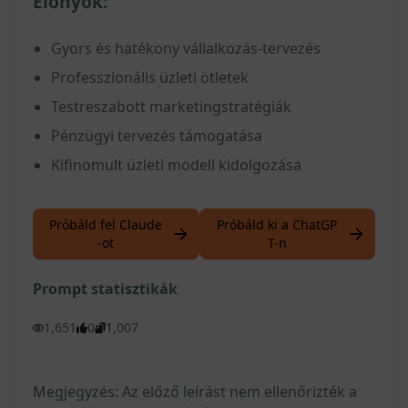
Előnyök:
Gyors és hatékony vállalkozás-tervezés
Professzionális üzleti ötletek
Testreszabott marketingstratégiák
Pénzügyi tervezés támogatása
Kifinomult üzleti modell kidolgozása
Próbáld fel Claude
Próbáld ki a ChatGP
-ot
T-n
Prompt statisztikák
1,651
0
1,007
Megjegyzés: Az előző leírást nem ellenőrizték a