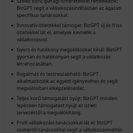
Széles körű iparági ismeretekkel rendelkezik:
BizGPT segít a vállalkozásindításban az ágazati
specifikus tanácsokkal.
Innovatív ötletekkel támogat: BizGPT új és friss
ötletekkel lát el, amelyek kiemelik a
vállalkozásod.
Gyors és hatékony megoldásokat kínál: BizGPT
gyorsan és hatékonyan segít a vállalkozás
létrehozásában.
Rugalmas és testreszabható: BizGPT
alkalmazkodik az egyedi igényeidhez és segít
megvalósítani elképzeléseidet.
Teljes körű támogatást nyújt: BizGPT minden
lépésben támogatást nyújt az üzleti
tervezéstől a megvalósításig.
Profi vállalkozási tanácsokkal lát el: BizGPT
szakértői tanácsokkal segít a vállalkozásindítás