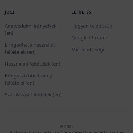
JOGI
LETÖLTÉS
Adatvédelmi irányelvek
Hogyan telepítsük
(en)
Google Chrome
Elfogadható használati
Microsoft Edge
feltételek (en)
Használati feltételek (en)
Böngésző bővítmény
feltételei (en)
Számlázási feltételek (en)
© 2026
All logos, trademarks, and registered trademarks are the