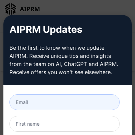
AIPRM
Bejelentkezés
Telepítse ingyen
AIPRM Updates
Be the first to know when we update
AIPRM. Receive unique tips and insights
Open
from the team on AI, ChatGPT and AIPRM.
Receive offers you won't see elsewhere.
Home
/
AI Prompts
/
Unsure Prompts
/
Writing Prompts
/
Az ultimát vállalkozás teremtője
/
Inxx
June 4, 2023
1,651
0
1,007