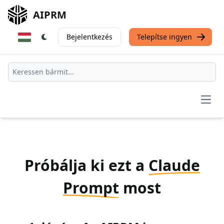
AIPRM
Bejelentkezés
Telepítse ingyen
Open
Próbálja ki ezt a
Claude
Prompt
most