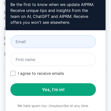
(en)
Be the first to know when we update AIPRM.
Google Chrome
Receive unique tips and insights from the
Elfogadható használati
Microsoft Edge
team on AI, ChatGPT and AIPRM. Receive
feltételek (en)
offers you won't see elsewhere.
Használati feltételek (en)
Böngésző bővítmény
feltételei (en)
Számlázási feltételek (en)
I agree to receive emails
© 2026
All logos, trademarks, and registered trademarks are the
Yes, I'm in!
property of their respective owners.
AIPRM and other related brand names are registered
trademarks and are protected by international trademark
laws.
We hate spam too. Unsubscribe at any time.
Registered trademarks include USPTO 97778465, 97866052