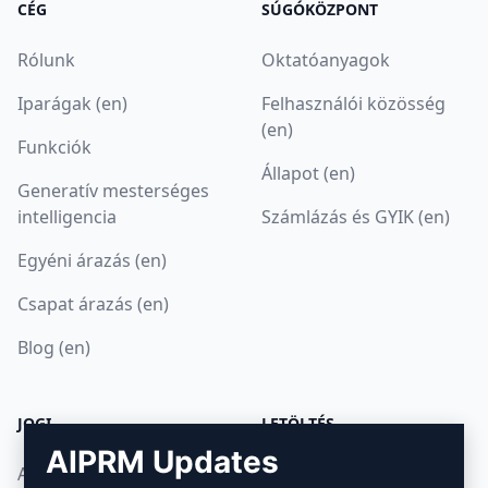
CÉG
SÚGÓKÖZPONT
Rólunk
Oktatóanyagok
Iparágak (en)
Felhasználói közösség
(en)
Funkciók
Állapot (en)
Generatív mesterséges
intelligencia
Számlázás és GYIK (en)
Egyéni árazás (en)
Csapat árazás (en)
Blog (en)
JOGI
LETÖLTÉS
AIPRM Updates
Adatvédelmi irányelvek
Hogyan telepítsük