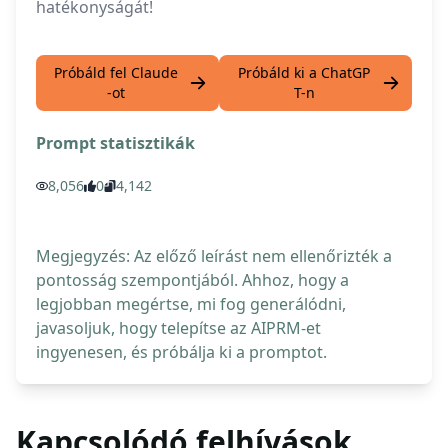
hatékonyságát!
Próbáld fel Claude
Próbáld ki a ChatGP
-ot
T-n
Prompt statisztikák
8,056
0
4,142
Megjegyzés: Az előző leírást nem ellenőrizték a
pontosság szempontjából. Ahhoz, hogy a
legjobban megértse, mi fog generálódni,
javasoljuk, hogy telepítse az AIPRM-et
ingyenesen, és próbálja ki a promptot.
Kapcsolódó felhívások