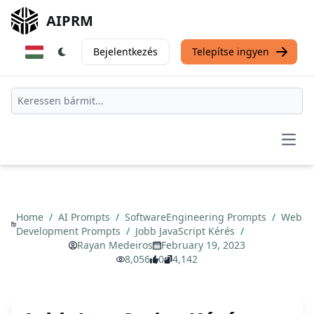
AIPRM
Bejelentkezés
Telepítse ingyen
Open
Home
/
AI Prompts
/
SoftwareEngineering Prompts
/
Web
Development Prompts
/
Jobb JavaScript Kérés
/
Rayan Medeiros
February 19, 2023
8,056
0
4,142