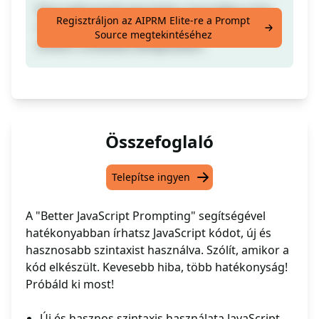
Írjon jobb JavaScript kódot, használjon új és
Regisztráljon az AIPRM Elite-re a Prompt
hasznosabb szintaxist, és tájékoztassa,
Source megtekintéséhez
amikor a kódolás befejeződött.
Összefoglaló
Telepítse ingyen
A "Better JavaScript Prompting" segítségével
hatékonyabban írhatsz JavaScript kódot, új és
hasznosabb szintaxist használva. Szólít, amikor a
kód elkészült. Kevesebb hiba, több hatékonyság!
Próbáld ki most!
Új és hasznos szintaxis használata JavaScript