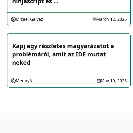
ninjascript és …
Mizael Galvez
March 12, 2026
Kapj egy részletes magyarázatot a
problémáról, amit az IDE mutat
neked
MennyA
May 19, 2023