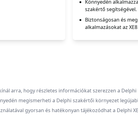
Könnyedén alkalmazza a
szakértő segítségével.
Biztonságosan és megb
alkalmazásokat az XE8 
ál arra, hogy részletes információkat szerezzen a Delphi fe
nnyedén megismerheti a Delphi szakértői környezet legújabb
asználatával gyorsan és hatékonyan tájékozódhat a Delphi X