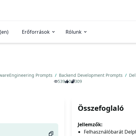
(en)
Erőforrások
Rólunk
twareEngineering Prompts
/
Backend Development Prompts
/
De
539
0
309
Összefoglaló
Jellemzők:
Felhasználóbarát Delph