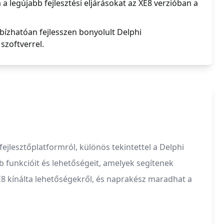
 legújabb fejlesztési eljárásokat az XE8 verzióban a
ízhatóan fejlesszen bonyolult Delphi
szoftverrel.
jlesztőplatformról, különös tekintettel a Delphi
 funkcióit és lehetőségeit, amelyek segítenek
E8 kínálta lehetőségekről, és naprakész maradhat a