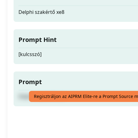
Delphi szakértő xe8
Prompt Hint
[kulcsszó]
Prompt
Delphi szakértő xe8
Regisztráljon az AIPRM Elite-re a Prompt Source 