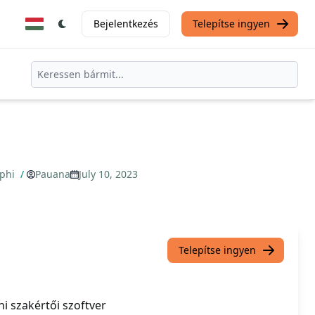
Bejelentkezés
Telepítse ingyen
lphi
/
Pauana
July 10, 2023
Telepítse ingyen
i szakértői szoftver