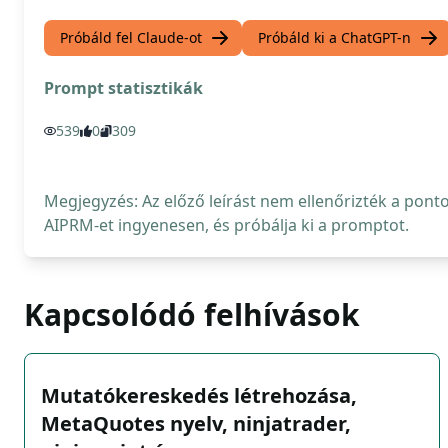
Próbáld fel Claude-ot
Próbáld ki a ChatGPT-n
Prompt statisztikák
539
0
309
Megjegyzés: Az előző leírást nem ellenőrizték a pont
AIPRM-et ingyenesen, és próbálja ki a promptot.
Kapcsolódó felhívások
Mutatókereskedés létrehozása,
MetaQuotes nyelv, ninjatrader,