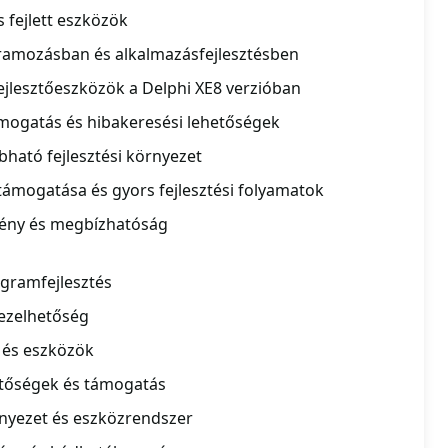
s fejlett eszközök
ramozásban és alkalmazásfejlesztésben
 fejlesztőeszközök a Delphi XE8 verzióban
mogatás és hibakeresési lehetőségek
ható fejlesztési környezet
ámogatása és gyors fejlesztési folyamatok
mény és megbízhatóság
gramfejlesztés
ezelhetőség
s és eszközök
etőségek és támogatás
rnyezet és eszközrendszer