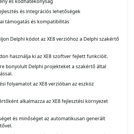
mény és kódhatékonyság
jlesztés és integrációs lehetőségek
ai támogatás és kompatibilitás
jon Delphi kódot az XE8 verzióhoz a Delphi szakértő
n használja ki az XE8 szoftver fejlett funkcióit.
e bonyolult Delphi projekteket a szakértő által
ással.
tési folyamatot az XE8 verzióban az eszköz
értőként alkalmazza az XE8 fejlesztési környezet
séget és minőséget az automatikusan generált
tővel.