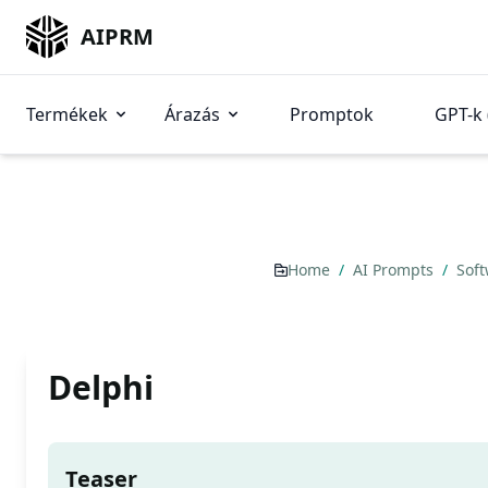
AIPRM
Termékek
Árazás
Promptok
GPT-k 
Home
/
AI Prompts
/
Sof
Delphi
Teaser