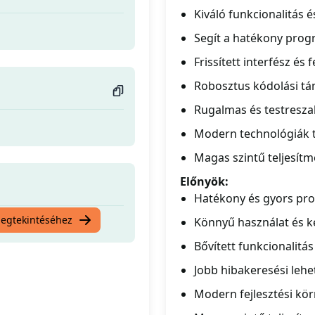
Kiváló funkcionalitás é
Segít a hatékony prog
Frissített interfész és
Robosztus kódolási tá
Rugalmas és testreszab
Modern technológiák t
Magas szintű teljesít
Előnyök:
Hatékony és gyors pro
megtekintéséhez
Könnyű használat és k
Bővített funkcionalitá
Jobb hibakeresési leh
Modern fejlesztési kö