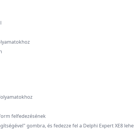
l
 folyamatokhoz
n
i folyamatokhoz
tform felfedezésének
gítségével" gombra, és fedezze fel a Delphi Expert XE8 lehet