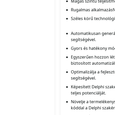
Magas szintű teljesít
Rugalmas alkalmazásfe
Széles körű technológi
Automatikusan generál
segítségével.
Gyors és hatékony módo
Egyszerűen hozzon létr
biztosított automatizál
Optimalizálja a fejlesz
segítségével.
Képesített Delphi szak
teljes potenciálját.
Növelje a termelékeny
kóddal a Delphi szakér