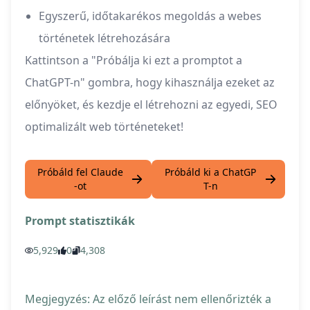
Egyszerű, időtakarékos megoldás a webes
történetek létrehozására
Kattintson a "Próbálja ki ezt a promptot a
ChatGPT-n" gombra, hogy kihasználja ezeket az
előnyöket, és kezdje el létrehozni az egyedi, SEO
optimalizált web történeteket!
Próbáld fel Claude
Próbáld ki a ChatGP
-ot
T-n
Prompt statisztikák
5,929
0
4,308
Megjegyzés: Az előző leírást nem ellenőrizték a