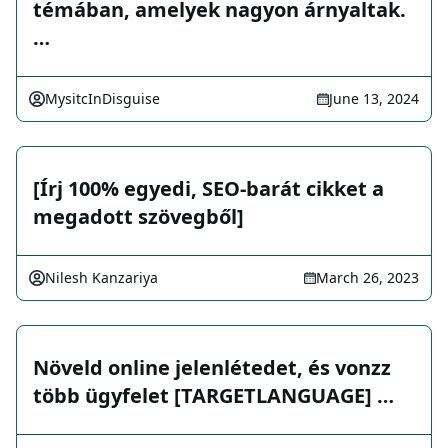
témában, amelyek nagyon árnyaltak.
…
MysitcInDisguise
June 13, 2024
[Írj 100% egyedi, SEO-barát cikket a
megadott szövegből]
Nilesh Kanzariya
March 26, 2023
Növeld online jelenlétedet, és vonzz
több ügyfelet [TARGETLANGUAGE] …