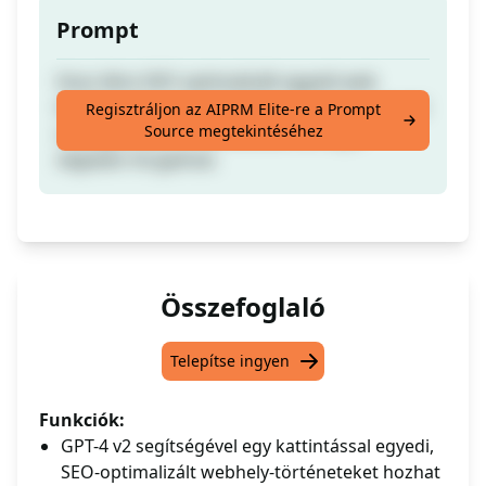
Prompt
Hozz létre SEO optimalizált egyedi web
történeteket egy kattintással. Szerezz rangot
Regisztráljon az AIPRM Elite-re a Prompt
Source megtekintéséhez
a Google Web történetekben és hajts
végtelen forgalmat.
Összefoglaló
Telepítse ingyen
Funkciók:
GPT-4 v2 segítségével egy kattintással egyedi,
SEO-optimalizált webhely-történeteket hozhat