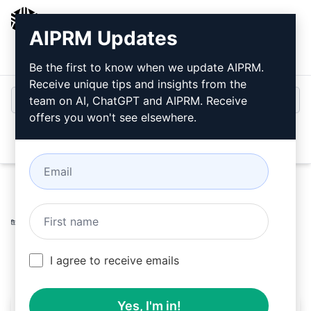
AIPRM
AIPRM Updates
Bejelentkezés
Telepítse ingyen
Be the first to know when we update AIPRM.
Receive unique tips and insights from the
team on AI, ChatGPT and AIPRM. Receive
offers you won't see elsewhere.
Open
Home
/
AI Prompts
/
SEO Prompts
/
Writing Prompts
/
Web történetek készítője a GPT4 v2-vel
/
The San Info
July 9, 2023
5,929
0
4,308
I agree to receive emails
Yes, I'm in!