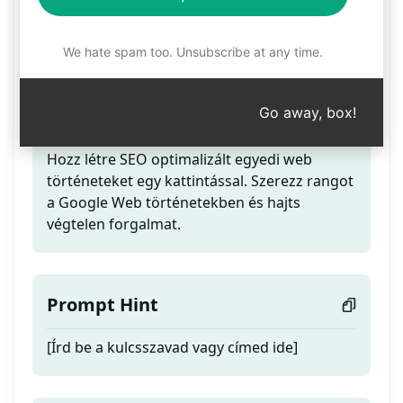
Web történetek
készítője a GPT4 v2-vel
We hate spam too. Unsubscribe at any time.
Go away, box!
Teaser
Hozz létre SEO optimalizált egyedi web
történeteket egy kattintással. Szerezz rangot
a Google Web történetekben és hajts
végtelen forgalmat.
Prompt Hint
[Írd be a kulcsszavad vagy címed ide]