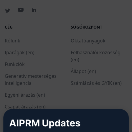
CÉG
SÚGÓKÖZPONT
Rólunk
Oktatóanyagok
Iparágak (en)
Felhasználói közösség
(en)
Funkciók
Állapot (en)
Generatív mesterséges
intelligencia
Számlázás és GYIK (en)
Egyéni árazás (en)
Csapat árazás (en)
Blog (en)
AIPRM Updates