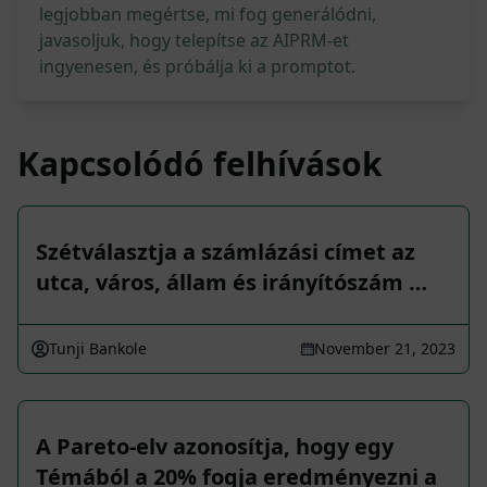
legjobban megértse, mi fog generálódni,
javasoljuk, hogy telepítse az AIPRM-et
ingyenesen, és próbálja ki a promptot.
Kapcsolódó felhívások
Szétválasztja a számlázási címet az
utca, város, állam és irányítószám …
Tunji Bankole
November 21, 2023
A Pareto-elv azonosítja, hogy egy
Témából a 20% fogja eredményezni a