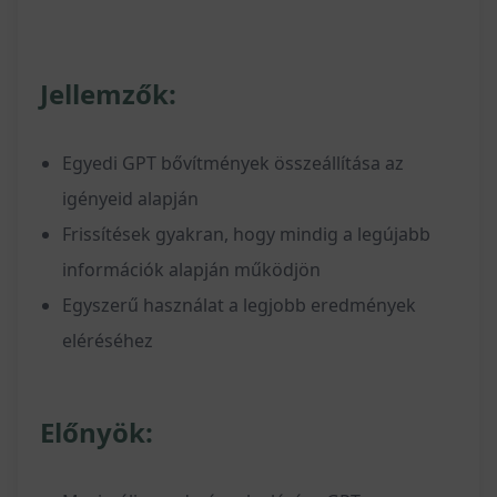
Jellemzők:
Egyedi GPT bővítmények összeállítása az
igényeid alapján
Frissítések gyakran, hogy mindig a legújabb
információk alapján működjön
Egyszerű használat a legjobb eredmények
eléréséhez
Előnyök: