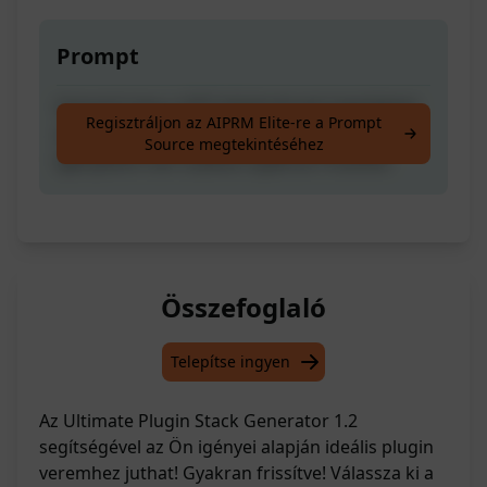
Prompt
Szerezd meg a GPT bővítmények legjobbjait
Regisztráljon az AIPRM Elite-re a Prompt
az ideális bővítmény sor alapján, amely az
Source megtekintéséhez
igényeidre van szabva! Gyakran frissítve!
Összefoglaló
Telepítse ingyen
Az Ultimate Plugin Stack Generator 1.2
segítségével az Ön igényei alapján ideális plugin
veremhez juthat! Gyakran frissítve! Válassza ki a