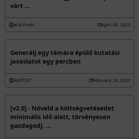
várt …
erik.froeh
April 30, 2023
Generálj egy témára épülő kutatási
javaslatot egy percben
AERTIST
February 24, 2023
[v2.0] - Növeld a költségvetésedet
minimális idő alatt, törvényesen
gazdagodj. …