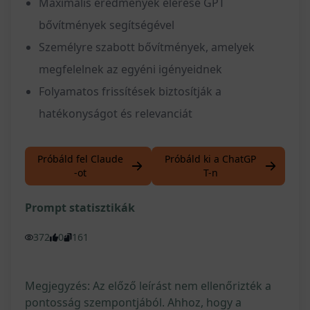
Maximális eredmények elérése GPT
bővítmények segítségével
Személyre szabott bővítmények, amelyek
megfelelnek az egyéni igényeidnek
Folyamatos frissítések biztosítják a
hatékonyságot és relevanciát
Próbáld fel Claude
Próbáld ki a ChatGP
-ot
T-n
Prompt statisztikák
372
0
161
Megjegyzés: Az előző leírást nem ellenőrizték a
pontosság szempontjából. Ahhoz, hogy a