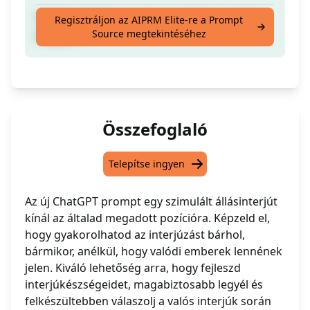
Tréning interjú egy olyan pozícióra, amelyet
Regisztráljon az AIPRM Elite-re a Prompt
Source megtekintéséhez
megad.
Összefoglaló
Telepítse ingyen
Az új ChatGPT prompt egy szimulált állásinterjút
kínál az általad megadott pozícióra. Képzeld el,
hogy gyakorolhatod az interjúzást bárhol,
bármikor, anélkül, hogy valódi emberek lennének
jelen. Kiváló lehetőség arra, hogy fejleszd
interjúkészségeidet, magabiztosabb legyél és
felkészültebben válaszolj a valós interjúk során