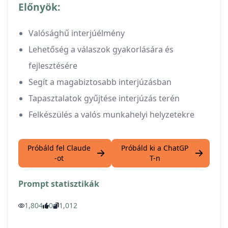
Előnyök:
Valósághű interjúélmény
Lehetőség a válaszok gyakorlására és
fejlesztésére
Segít a magabiztosabb interjúzásban
Tapasztalatok gyűjtése interjúzás terén
Felkészülés a valós munkahelyi helyzetekre
Próbáld fel Claude
Próbáld ki a ChatGP
-ot
T-n
Prompt statisztikák
1,804
0
1,012