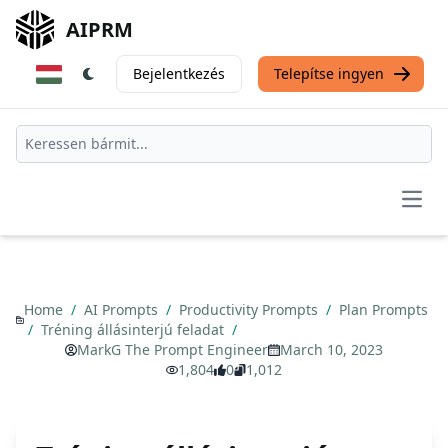
AIPRM
Bejelentkezés
Telepítse ingyen
Open
Home
/
AI Prompts
/
Productivity Prompts
/
Plan Prompts
/
Tréning állásinterjú feladat
/
MarkG The Prompt Engineer
March 10, 2023
1,804
0
1,012