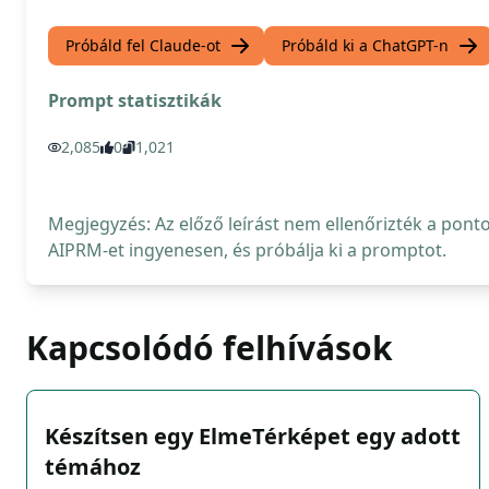
Próbáld fel Claude-ot
Próbáld ki a ChatGPT-n
Prompt statisztikák
2,085
0
1,021
Megjegyzés: Az előző leírást nem ellenőrizték a pont
AIPRM-et ingyenesen, és próbálja ki a promptot.
Kapcsolódó felhívások
Készítsen egy ElmeTérképet egy adott
témához