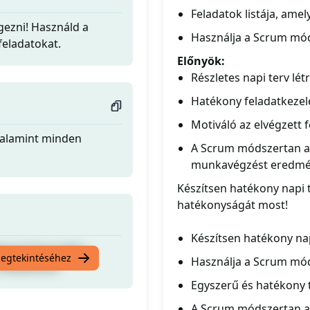
Feladatok listája, amely
égezni! Használd a
Használja a Scrum mód
feladatokat.
Előnyök:
Részletes napi terv lé
Hatékony feladatkezel
Motiváló az elvégzett 
 valamint minden
A Scrum módszertan a
munkavégzést eredm
Készítsen hatékony napi t
hatékonyságát most!
Készítsen hatékony nap
égezni! Használd a
megtekintéséhez
Használja a Scrum mód
feladatokat.
Egyszerű és hatékony t
A Scrum módszertan al