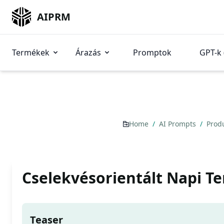
AIPRM
Termékek
Árazás
Promptok
GPT-k 
Home
/
AI Prompts
/
Prod
Cselekvésorientált Napi T
Teaser