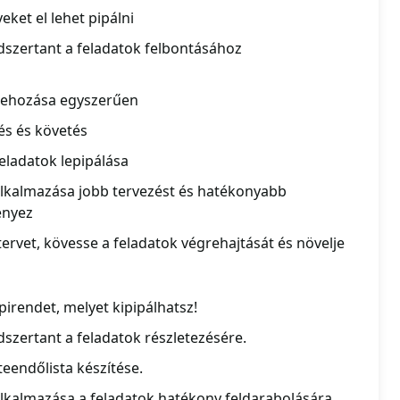
eket el lehet pipálni
szertant a feladatok felbontásához
trehozása egyszerűen
és és követés
feladatok lepipálása
lkalmazása jobb tervezést és hatékonyabb
ényez
ervet, kövesse a feladatok végrehajtását és növelje
irendet, melyet kipipálhatsz!
szertant a feladatok részletezésére.
eendőlista készítése.
kalmazása a feladatok hatékony feldarabolására.