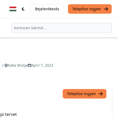
Bejelentkezés
Telepítse ingyen
ő
/
Raka Mulya
April 7, 2023
Telepítse ingyen
pi tervet