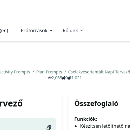
(en)
Erőforrások
Rólunk
uctivity Prompts
/
Plan Prompts
/
Cselekvésorientált Napi Tervez
2,085
0
1,021
ervező
Összefoglaló
Funkciók:
Készítsen letölthető na