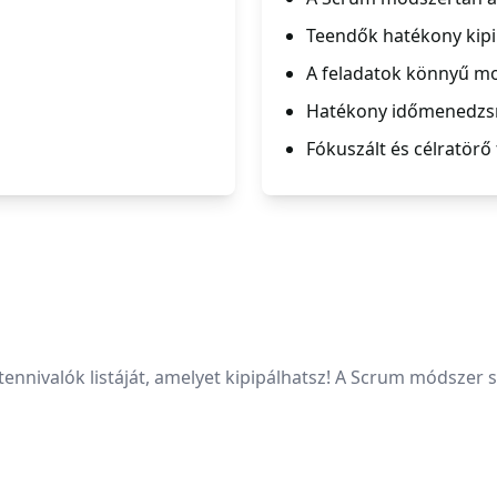
Teendők hatékony kipi
A feladatok könnyű mo
Hatékony időmenedzs
Fókuszált és célratörő
tennivalók listáját, amelyet kipipálhatsz! A Scrum módszer s