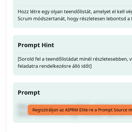
Hozz létre egy olyan teendőlistát, amelyet el kell v
Scrum módszertanát, hogy részletesen lebontsd a 
Prompt Hint
[Sorold fel a teendőlistádat minél részletesebben,
feladatra rendelkezésre álló időt]
Prompt
Hozz létre egy olyan teendőlistát, amelyet el kell v
Regisztráljon az AIPRM Elite-re a Prompt Source 
Scrum módszertanát, hogy részletesen lebontsd a 