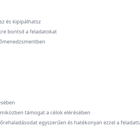
sz és kipipálhatsz
re bontsd a feladatokat
y időmenedzsmentben
lésében
, miközben támogat a célok elérésében
lőrehaladásodat egyszerűen és hatékonyan ezzel a feladattal