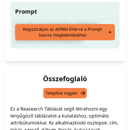
Prompt
Hozz létre egy fantasztikus táblázatot
Regisztráljon az AIPRM Elite-re a Prompt
kutatáshoz a legmegfelelőbb
Source megtekintéséhez
attribútumokkal oszlopokként.
Összefoglaló
Telepítse ingyen
Ez a Reasearch Táblázat segít létrehozni egy
lenyűgöző táblázatot a kutatáshoz, optimális
attribútumokkal. Az alkalmazkodó oszlopok: cím,
leírás, szerző, dátum, forrás, kulcsszavak,