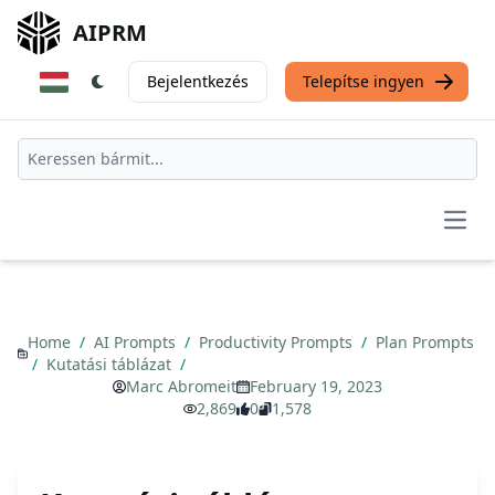
AIPRM
Bejelentkezés
Telepítse ingyen
Open
Home
/
AI Prompts
/
Productivity Prompts
/
Plan Prompts
/
Kutatási táblázat
/
Marc Abromeit
February 19, 2023
2,869
0
1,578