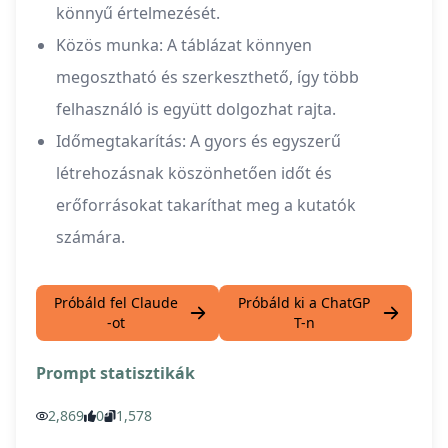
könnyű értelmezését.
Közös munka: A táblázat könnyen
megosztható és szerkeszthető, így több
felhasználó is együtt dolgozhat rajta.
Időmegtakarítás: A gyors és egyszerű
létrehozásnak köszönhetően időt és
erőforrásokat takaríthat meg a kutatók
számára.
Próbáld fel Claude
Próbáld ki a ChatGP
-ot
T-n
Prompt statisztikák
2,869
0
1,578