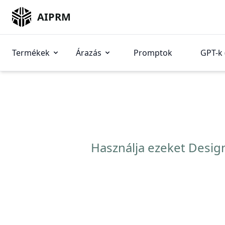
AIPRM
Termékek
Árazás
Promptok
GPT-k 
Használja ezeket Desig