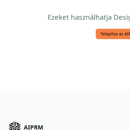
Ezeket használhatja Des
Telepítse az A
AIPRM