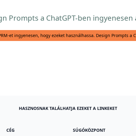
ign Prompts a ChatGPT-ben ingyenesen a
IPRM-et ingyenesen, hogy ezeket használhassa. Design Prompts a 
HASZNOSNAK TALÁLHATJA EZEKET A LINKEKET
CÉG
SÚGÓKÖZPONT