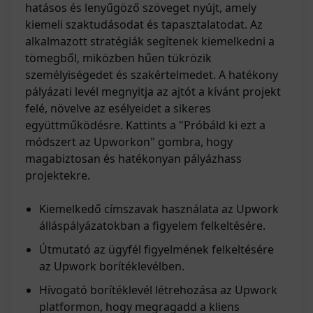
hatásos és lenyűgöző szöveget nyújt, amely
kiemeli szaktudásodat és tapasztalatodat. Az
alkalmazott stratégiák segítenek kiemelkedni a
tömegből, miközben hűen tükrözik
személyiségedet és szakértelmedet. A hatékony
pályázati levél megnyitja az ajtót a kívánt projekt
felé, növelve az esélyeidet a sikeres
együttműködésre. Kattints a "Próbáld ki ezt a
módszert az Upworkon" gombra, hogy
magabiztosan és hatékonyan pályázhass
projektekre.
Kiemelkedő címszavak használata az Upwork
álláspályázatokban a figyelem felkeltésére.
Útmutató az ügyfél figyelmének felkeltésére
az Upwork borítéklevélben.
Hívogató borítéklevél létrehozása az Upwork
platformon, hogy megragadd a kliens