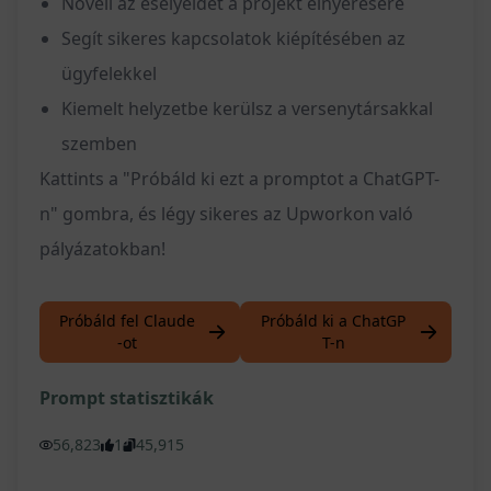
Növeli az esélyeidet a projekt elnyerésére
Segít sikeres kapcsolatok kiépítésében az
ügyfelekkel
Kiemelt helyzetbe kerülsz a versenytársakkal
szemben
Kattints a "Próbáld ki ezt a promptot a ChatGPT-
n" gombra, és légy sikeres az Upworkon való
pályázatokban!
Próbáld fel Claude
Próbáld ki a ChatGP
-ot
T-n
Prompt statisztikák
56,823
1
45,915