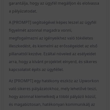
garantálja, hogy az ügyfél megálljon és elolvassa
a pályázatodat.
A [PROMPT] segítségével képes leszel az ügyfél
figyelmét azonnal magadra vonni,
megfogalmazni az igényeikhez való tökéletes
illeszkedést, és kiemelni az erősségeidet az első
pillanattól kezdve. Ezáltal növeled az esélyeidet
arra, hogy a kívánt projektet elnyerd, és sikeres
kapcsolatot építs az ügyféllel.
Az [PROMPT] egy hatékony eszköz az Upworkon
való sikeres pályázatokhoz, mely lehetővé teszi,
hogy azonnal kiemelkedj a többi pályázó közül,
és magabiztosan, hatékonyan kommunikálj az