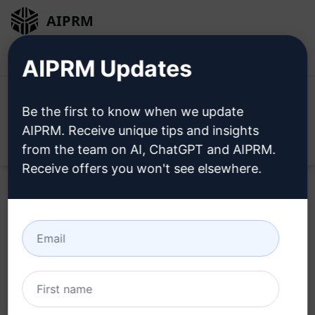
AIPRM
Bejelentkezés
Telepítse ingyen
AIPRM Updates
Be the first to know when we update
AIPRM. Receive unique tips and insights
Open
from the team on AI, ChatGPT and AIPRM.
Receive offers you won't see elsewhere.
Home
/
AI Prompts
/
Copywriting Prompts
/
Writing
Prompts
/
Upwork Férclevél | Figyelemfelkeltő Szavak
/
Abdul Waheed
February 22, 2023
56,823
1
45,915