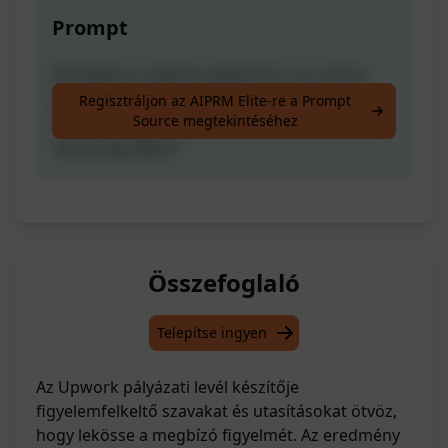
Prompt
Férclevél az Upwork platformra az összes
utasítással a megrendelő figyelmének
Regisztráljon az AIPRM Elite-re a Prompt
Source megtekintéséhez
felkeltéséhez. Ha tetszik az eredmény, akkor
nyomj egy lájkot!
Összefoglaló
Telepítse ingyen
Az Upwork pályázati levél készítője
figyelemfelkeltő szavakat és utasításokat ötvöz,
hogy lekösse a megbízó figyelmét. Az eredmény