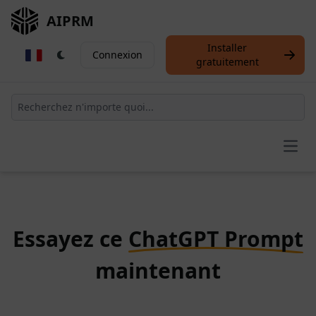
AIPRM
Installer
Connexion
gratuitement
Open
Essayez ce
ChatGPT Prompt
maintenant