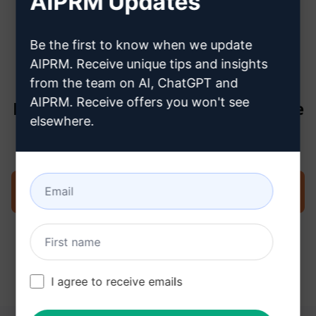
AIPRM Updates
créer un compte ChatGPT
Be the first to know when we update
AIPRM. Receive unique tips and insights
from the team on AI, ChatGPT and
AIPRM. Receive offers you won't see
Étape 3 : Utiliser l'invite dans votre
elsewhere.
ChatGPT
Essayez l'invite maintenant sur ChatGPT
I agree to receive emails