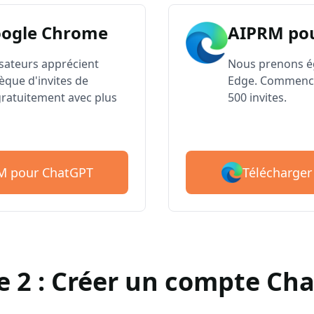
oogle Chrome
AIPRM po
lisateurs apprécient
Nous prenons é
èque d'invites de
Edge. Commence
atuitement avec plus
500 invites.
Télécharger
RM pour ChatGPT
e 2 : Créer un compte Ch