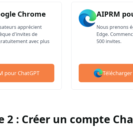
oogle Chrome
AIPRM po
lisateurs apprécient
Nous prenons é
èque d'invites de
Edge. Commence
atuitement avec plus
500 invites.
Télécharger
RM pour ChatGPT
e 2 : Créer un compte Ch