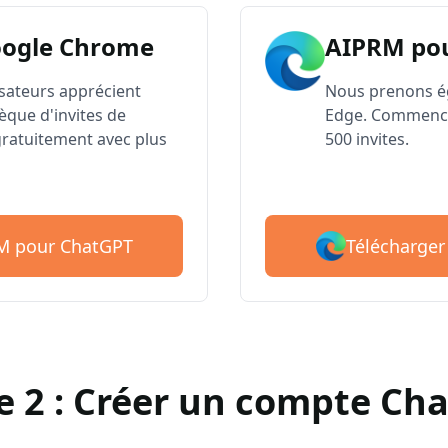
oogle Chrome
AIPRM po
lisateurs apprécient
Nous prenons é
èque d'invites de
Edge. Commence
atuitement avec plus
500 invites.
Télécharger
RM pour ChatGPT
e 2 : Créer un compte Ch