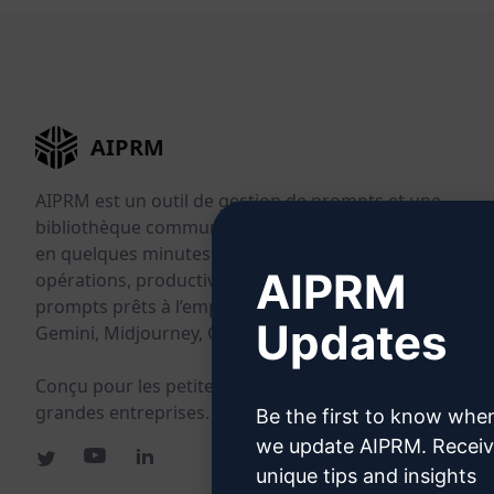
AIPRM
AIPRM est un outil de gestion de prompts et une
bibliothèque communautaire de prompts. Effectuez
en quelques minutes vos tâches en marketing, vente,
AIPRM
opérations, productivité et support client grâce à des
prompts prêts à l’emploi pour ChatGPT, Claude,
Updates
Gemini, Midjourney, GPT Image et plus encore.
Conçu pour les petites entreprises. Adopté par les
grandes entreprises.
Be the first to know whe
we update AIPRM. Recei
unique tips and insights