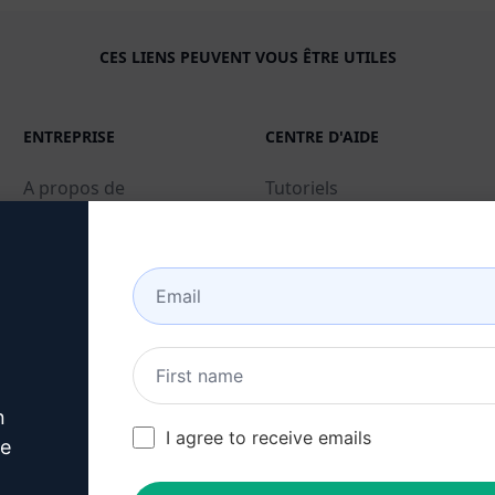
CES LIENS PEUVENT VOUS ÊTRE UTILES
ENTREPRISE
CENTRE D'AIDE
A propos de
Tutoriels
Industries (en)
Communauté des
utilisateurs (en)
Caractéristiques
Statut (en)
IA générative
Facturation et FAQ (en)
Prix Solo (en)
Tarification par équipe
n
(en)
I agree to receive emails
ve
Blog (en)