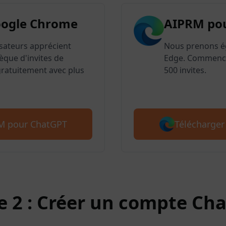
oogle Chrome
AIPRM po
lisateurs apprécient
Nous prenons é
èque d'invites de
Edge. Commence
atuitement avec plus
500 invites.
Télécharger
RM pour ChatGPT
e 2 : Créer un compte Ch