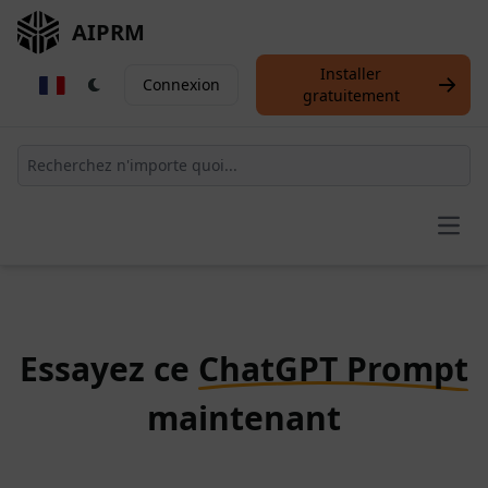
AIPRM
Installer
Connexion
gratuitement
Open
Essayez ce
ChatGPT Prompt
maintenant