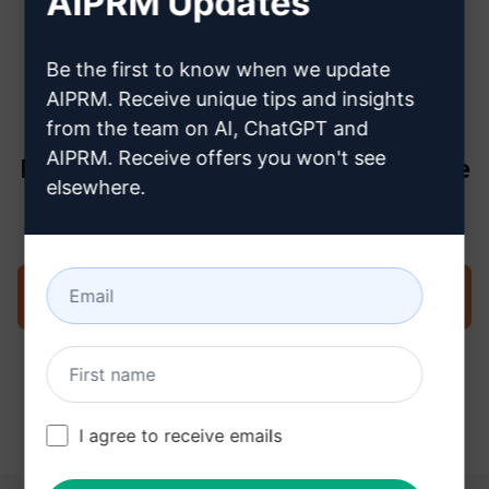
AIPRM Updates
créer un compte ChatGPT
Be the first to know when we update
AIPRM. Receive unique tips and insights
from the team on AI, ChatGPT and
AIPRM. Receive offers you won't see
Étape 3 : Utiliser l'invite dans votre
elsewhere.
ChatGPT
Essayez l'invite maintenant sur ChatGPT
I agree to receive emails