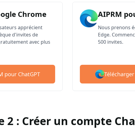
oogle Chrome
AIPRM po
lisateurs apprécient
Nous prenons é
èque d'invites de
Edge. Commence
atuitement avec plus
500 invites.
Télécharger
RM pour ChatGPT
e 2 : Créer un compte Ch