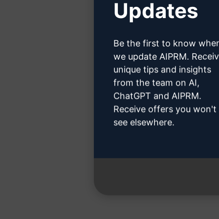
Updates
Cliquez 
Be the first to know whe
we update AIPRM. Recei
unique tips and insights
Étape 3 :
from the team on AI,
ChatGPT and AIPRM.
Receive offers you won't
see elsewhere.