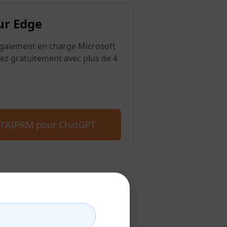
ur Edge
galement en charge Microsoft
z gratuitement avec plus de 4
 l'AIPRM pour ChatGPT
atGPT