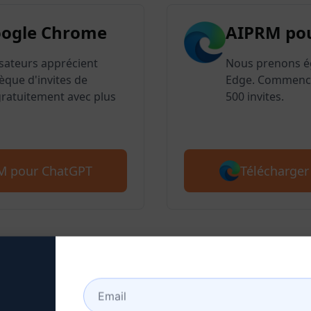
oogle Chrome
AIPRM po
lisateurs apprécient
Nous prenons é
èque d'invites de
Edge. Commence
atuitement avec plus
500 invites.
Télécharger
RM pour ChatGPT
e 2 : Créer un compte Ch