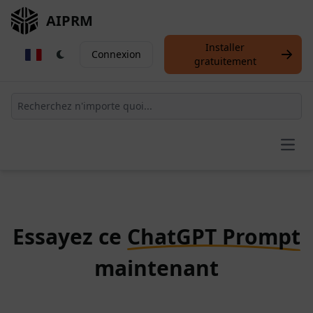
AIPRM
Installer
Connexion
gratuitement
Open
Essayez ce
ChatGPT Prompt
maintenant