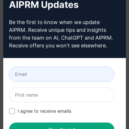
AIPRM Updates
créer un compte ChatGPT
Be the first to know when we update
AIPRM. Receive unique tips and insights
from the team on AI, ChatGPT and AIPRM.
Étape 3 : Utiliser l'invite dans votre
Receive offers you won't see elsewhere.
ChatGPT
Essayez l'invite maintenant sur ChatGPT
I agree to receive emails