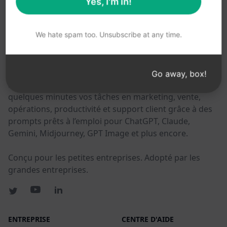
Yes, I'm in!
CES LIENS PEUVENT VOUS ÊTRE UTILES
We hate spam too. Unsubscribe at any time.
AIPRM
AIPRM est un outil de gestion de prompts et une
Go away, box!
bibliothèque communautaire de prompts. Effectuez en
quelques minutes vos tâches en marketing, vente,
opérations, productivité et support client grâce à des
prompts prêts à l’emploi pour ChatGPT, Claude,
Gemini, Midjourney, GPT Image et plus encore.
Conçu pour les petites entreprises. Adopté par les
grandes entreprises.
ENTREPRISE
CENTRE D'AIDE