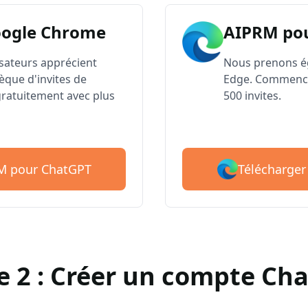
oogle Chrome
AIPRM po
lisateurs apprécient
Nous prenons é
èque d'invites de
Edge. Commence
atuitement avec plus
500 invites.
Télécharger
RM pour ChatGPT
e 2 : Créer un compte Ch