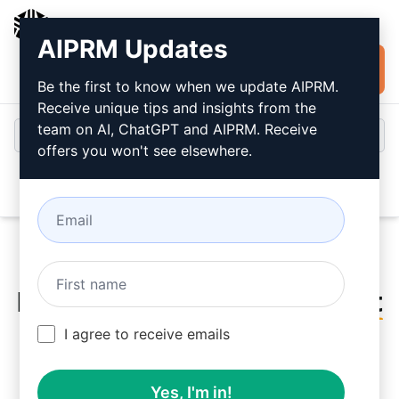
AIPRM
AIPRM Updates
Installer
Connexion
gratuitement
Be the first to know when we update AIPRM.
Receive unique tips and insights from the
team on AI, ChatGPT and AIPRM. Receive
offers you won't see elsewhere.
Open
Essayez ce
ChatGPT Prompt
maintenant
I agree to receive emails
Yes, I'm in!