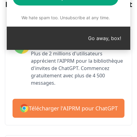
Étape 1 : Télécharger gratuitement
l'AIPRM
We hate spam too. Unsubscribe at any time.
Go away, box!
AIPRM pour Google Chrome
Plus de 2 millions d'utilisateurs
apprécient l'AIPRM pour la bibliothèque
d'invites de ChatGPT. Commencez
gratuitement avec plus de 4 500
messages.
Télécharger l'AIPRM pour ChatGPT