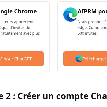
oogle Chrome
AIPRM po
lisateurs apprécient
Nous prenons é
èque d'invites de
Edge. Commence
atuitement avec plus
500 invites.
Télécharger
RM pour ChatGPT
e 2 : Créer un compte Ch