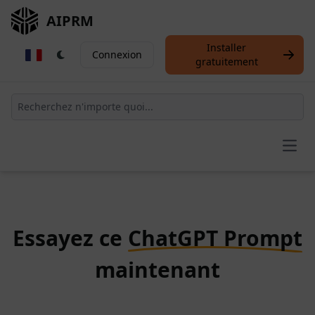
AIPRM
Installer
Connexion
gratuitement
Open
Essayez ce
ChatGPT Prompt
maintenant