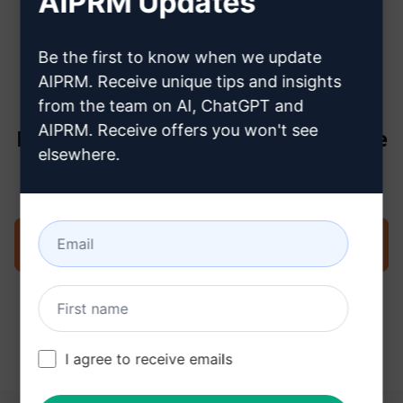
AIPRM Updates
créer un compte ChatGPT
Be the first to know when we update
AIPRM. Receive unique tips and insights
from the team on AI, ChatGPT and
AIPRM. Receive offers you won't see
Étape 3 : Utiliser l'invite dans votre
elsewhere.
ChatGPT
Essayez l'invite maintenant sur ChatGPT
I agree to receive emails