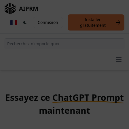
AIPRM
Installer
Connexion
gratuitement
Open
Essayez ce
ChatGPT Prompt
maintenant