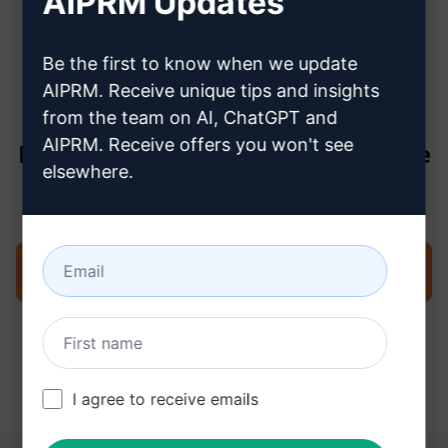
AIPRM Updates
créer un compte ChatGPT
Be the first to know when we update
AIPRM. Receive unique tips and insights
from the team on AI, ChatGPT and
AIPRM. Receive offers you won't see
Étape 3 : Utiliser l'invite dans votre
elsewhere.
ChatGPT
Essayez l'invite maintenant sur ChatGPT
I agree to receive emails