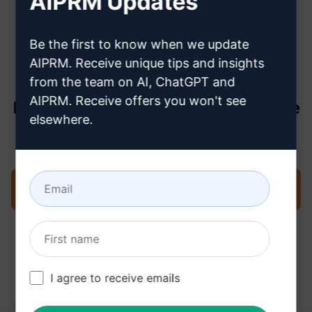
AIPRM Updates
créer un compte ChatGPT
Be the first to know when we update
AIPRM. Receive unique tips and insights
from the team on AI, ChatGPT and
AIPRM. Receive offers you won't see
Étape 3 : Utiliser l'invite dans votre
elsewhere.
ChatGPT
Essayez l'invite maintenant sur ChatGPT
I agree to receive emails