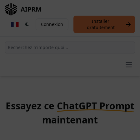
AIPRM
Installer
Connexion
gratuitement
Open
Essayez ce
ChatGPT Prompt
maintenant