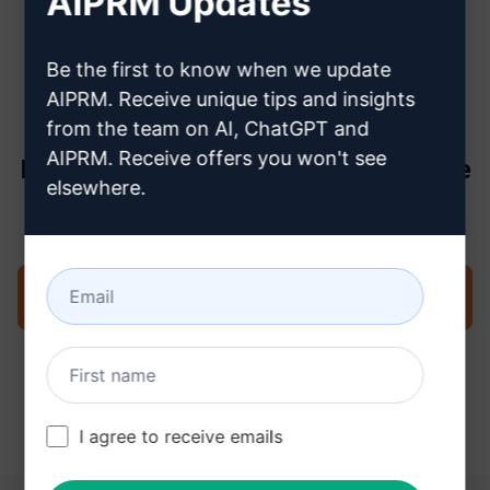
AIPRM Updates
créer un compte ChatGPT
Be the first to know when we update
AIPRM. Receive unique tips and insights
from the team on AI, ChatGPT and
AIPRM. Receive offers you won't see
Étape 3 : Utiliser l'invite dans votre
elsewhere.
ChatGPT
Essayez l'invite maintenant sur ChatGPT
I agree to receive emails