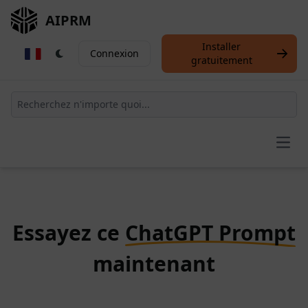
AIPRM
Installer
Connexion
gratuitement
Open
Essayez ce
ChatGPT Prompt
maintenant